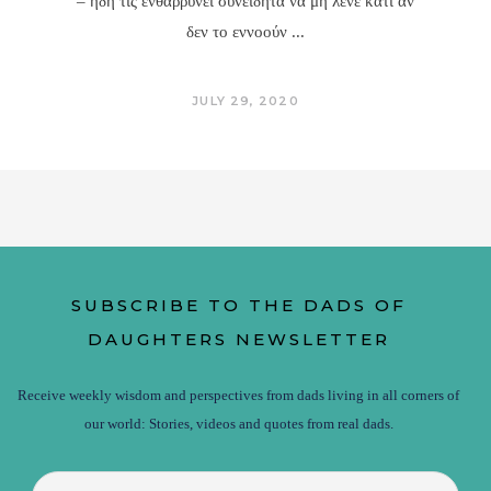
– ήδη τις ενθαρρύνει συνειδητά να μη λένε κάτι αν
δεν το εννοούν
JULY 29, 2020
SUBSCRIBE TO THE DADS OF
DAUGHTERS NEWSLETTER
Receive weekly wisdom and perspectives from dads living in all corners of
our world: Stories, videos and quotes from real dads.