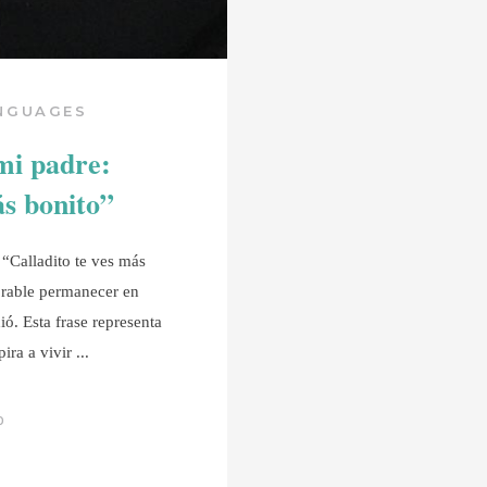
ANGUAGES
mi padre:
ás bonito”
“Calladito te ves más
orable permanecer en
ió. Esta frase representa
ira a vivir
0