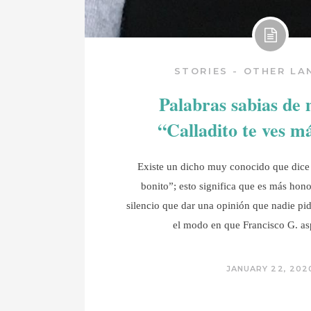
STORIES - OTHER L
Palabras sabias de 
“Calladito te ves m
Existe un dicho muy conocido que dice 
bonito”; esto significa que es más hon
silencio que dar una opinión que nadie pid
el modo en que Francisco G. asp
JANUARY 22, 202