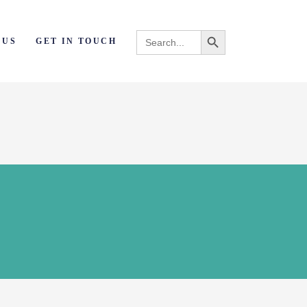
Search Button
Search
 US
GET IN TOUCH
for: