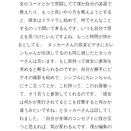
女がコードとかで苦闘してて僕が自分の楽器で
教えたり、もっと良いやり方を教えようとする
と、彼女はイライラし始めて、何でそんなこと
するのって聞いて来るんです。いつも自分で答
えを見つけたいんですよね、もっと時間が掛か
るとしても」 タッカーさんの音楽ビデオにカレ
ンちゃんが出演してるのも同じ感じだとタッカ
ーさんは言います。もし前持って彼女に参加を
求めると断るられるのですが、自分が勝手にビ
デオの撮影を始めて、シンプルにカレンちゃん
にそこ立ってとか、これ持って、このお面被っ
て、そう言うと参加してくれるのです。「彼女
は何かが実行されてるとこを目撃すると何かが
違うみたいですね」とタッカーさんは話してく
れました。「自分が全体のコンセプトに役が立
つと思えれば、気が変わるんです。僕が編集の