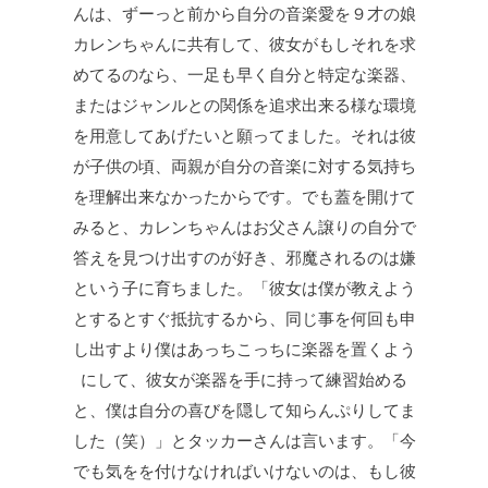
んは、ずーっと前から自分の音楽愛を９才の娘
カレンちゃんに共有して、彼女がもしそれを求
めてるのなら、一足も早く自分と特定な楽器、
またはジャンルとの関係を追求出来る様な環境
を用意してあげたいと願ってました。それは彼
が子供の頃、両親が自分の音楽に対する気持ち
を理解出来なかったからです。でも蓋を開けて
みると、カレンちゃんはお父さん譲りの自分で
答えを見つけ出すのが好き、邪魔されるのは嫌
という子に育ちました。「彼女は僕が教えよう
とするとすぐ抵抗するから、同じ事を何回も申
し出すより僕はあっちこっちに楽器を置くよう
にして、彼女が楽器を手に持って練習始める
と、僕は自分の喜びを隠して知らんぷりしてま
した（笑）」とタッカーさんは言います。「今
でも気をを付けなければいけないのは、もし彼