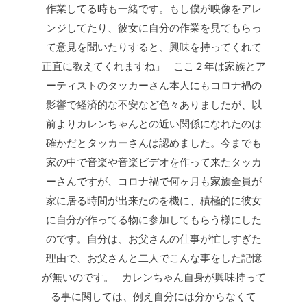
作業してる時も一緒です。もし僕が映像をアレ
ンジしてたり、彼女に自分の作業を見てもらっ
て意見を聞いたりすると、興味を持ってくれて
正直に教えてくれますね」 ここ２年は家族とア
ーティストのタッカーさん本人にもコロナ禍の
影響で経済的な不安など色々ありましたが、以
前よりカレンちゃんとの近い関係になれたのは
確かだとタッカーさんは認めました。今までも
家の中で音楽や音楽ビデオを作って来たタッカ
ーさんですが、コロナ禍で何ヶ月も家族全員が
家に居る時間が出来たのを機に、積極的に彼女
に自分が作ってる物に参加してもらう様にした
のです。自分は、お父さんの仕事が忙しすぎた
理由で、お父さんと二人でこんな事をした記憶
が無いのです。 カレンちゃん自身が興味持って
る事に関しては、例え自分には分からなくて