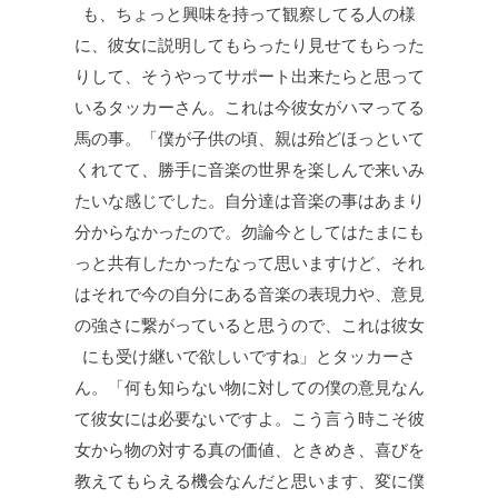
も、ちょっと興味を持って観察してる人の様
に、彼女に説明してもらったり見せてもらった
りして、そうやってサポート出来たらと思って
いるタッカーさん。これは今彼女がハマってる
馬の事。「僕が子供の頃、親は殆どほっといて
くれてて、勝手に音楽の世界を楽しんで来いみ
たいな感じでした。自分達は音楽の事はあまり
分からなかったので。勿論今としてはたまにも
っと共有したかったなって思いますけど、それ
はそれで今の自分にある音楽の表現力や、意見
の強さに繋がっていると思うので、これは彼女
にも受け継いで欲しいですね」とタッカーさ
ん。「何も知らない物に対しての僕の意見なん
て彼女には必要ないですよ。こう言う時こそ彼
女から物の対する真の価値、ときめき、喜びを
教えてもらえる機会なんだと思います、変に僕