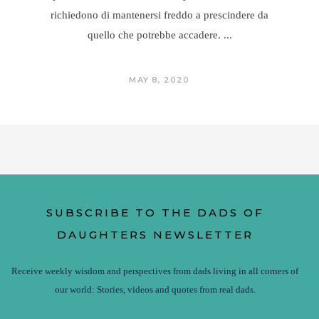
richiedono di mantenersi freddo a prescindere da
quello che potrebbe accadere.
MAY 8, 2020
SUBSCRIBE TO THE DADS OF
DAUGHTERS NEWSLETTER
Receive weekly wisdom and perspectives from dads living in all corners of
our world: Stories, videos and quotes from real dads.